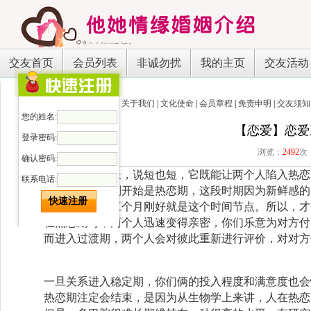
交友首页
会员列表
非诚勿扰
我的主页
交友活动
关于我们
|
文化使命
|
会员章程
|
免责申明
|
交友须知
您的姓名:
【恋爱】恋爱
登录密码:
浏览：
2492
次
确认密码:
三个月说长也长，说短也短，它既能让两个人陷入热恋
联系电话:
一段感情，刚刚开始是热恋期，这段时期因为新鲜感的原
感情也不例外，而三个月刚好就是这个时间节点。所以，才
在热恋期时，两个人迅速变得亲密，你们乐意为对方付出
而进入过渡期，两个人会对彼此重新进行评价，对对方付
一旦关系进入稳定期，你们俩的投入程度和满意度也会
热恋期注定会结束，是因为从生物学上来讲，人在热恋的